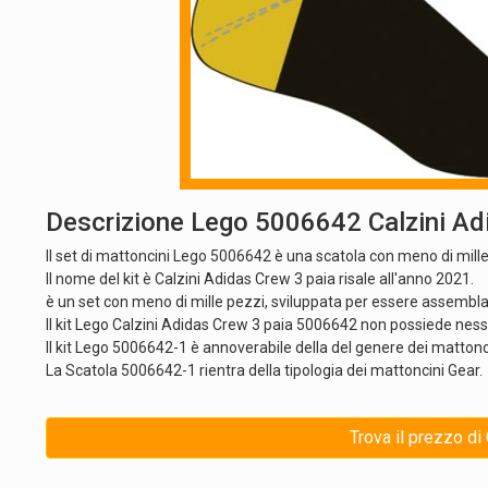
Descrizione Lego 5006642 Calzini Ad
Il set di mattoncini Lego 5006642 è una scatola con meno di mille
Il nome del kit è Calzini Adidas Crew 3 paia risale all'anno 2021.
è un set con meno di mille pezzi, sviluppata per essere assemblat
Il kit Lego Calzini Adidas Crew 3 paia 5006642 non possiede nes
Il kit Lego 5006642-1 è annoverabile della del genere dei mattonc
La Scatola 5006642-1 rientra della tipologia dei mattoncini Gear.
Trova il prezzo di