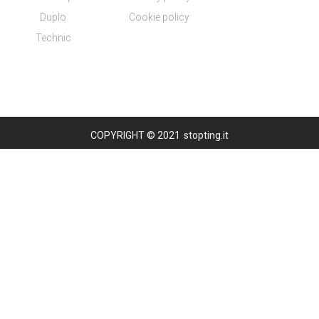
Duplo
Cookie policy
Technic
COPYRIGHT © 2021
stopting.it