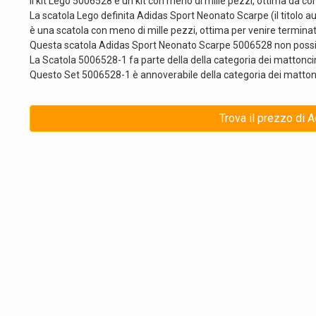
Il kit Lego 5006528 è un kit con meno di mille pezzi, ottima da c
La scatola Lego definita Adidas Sport Neonato Scarpe (il titolo 
è una scatola con meno di mille pezzi, ottima per venire terminat
Questa scatola Adidas Sport Neonato Scarpe 5006528 non possi
La Scatola 5006528-1 fa parte della della categoria dei mattoncin
Questo Set 5006528-1 è annoverabile della categoria dei mattonc
Trova il prezzo di 