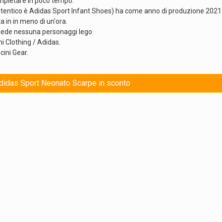
ompletare in poco tempo.
autentico è Adidas Sport Infant Shoes) ha come anno di produzione 2021
a in in meno di un'ora.
ede nessuna personaggi lego.
i Clothing / Adidas.
ini Gear.
Adidas Sport Neonato Scarpe in sconto