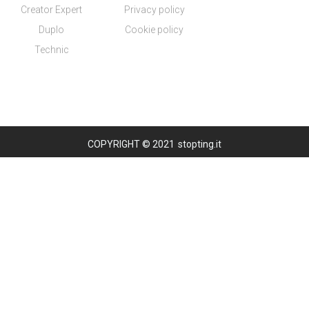
Creator Expert
Privacy policy
Duplo
Cookie policy
Technic
COPYRIGHT © 2021
stopting.it