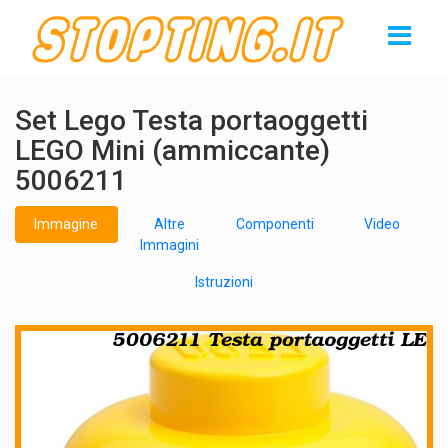
Set Lego Testa portaoggetti
LEGO Mini (ammiccante)
5006211
Immagine
Altre
Componenti
Video
Immagini
Istruzioni