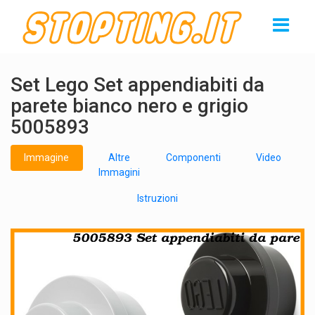
Set Lego Set appendiabiti da
parete bianco nero e grigio
5005893
Immagine
Altre
Componenti
Video
Immagini
Istruzioni