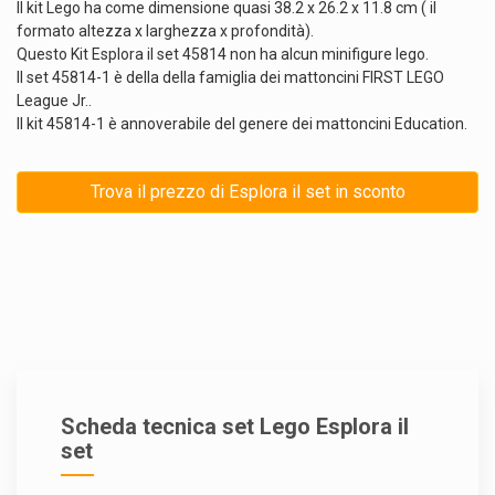
Il kit Lego ha come dimensione quasi 38.2 x 26.2 x 11.8 cm ( il
formato altezza x larghezza x profondità).
Questo Kit Esplora il set 45814 non ha alcun minifigure lego.
Il set 45814-1 è della della famiglia dei mattoncini FIRST LEGO
League Jr..
Il kit 45814-1 è annoverabile del genere dei mattoncini Education.
Trova il prezzo di Esplora il set in sconto
Scheda tecnica set Lego Esplora il
set