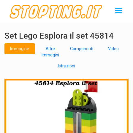
Set Lego Esplora il set 45814
Immagine
Altre
Componenti
Video
Immagini
Istruzioni