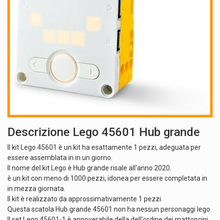
Descrizione Lego 45601 Hub grande
Il kit Lego 45601 è un kit ha esattamente 1 pezzi, adeguata per
essere assemblata in in un giorno.
Il nome del kit Lego è Hub grande risale all'anno 2020.
è un kit con meno di 1000 pezzi, idonea per essere completata in
in mezza giornata.
Il kit è realizzato da approssimativamente 1 pezzi.
Questa scatola Hub grande 45601 non ha nessun personaggi lego.
Il set Lego 45601-1 è annoverabile della dell'ordine dei mattoncini