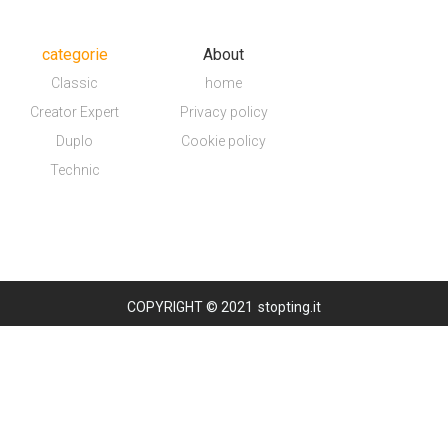
categorie
About
Classic
home
Creator Expert
Privacy policy
Duplo
Cookie policy
Technic
COPYRIGHT © 2021
stopting.it