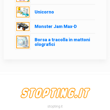
Unicorno
Monster Jam Max-D
Borsa a tracolla in mattoni
olografici
stopting.it