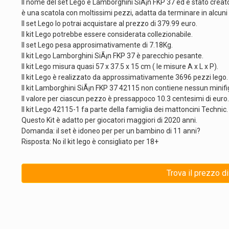
Il nome del set Lego è Lamborghini SiÃ¡n FKP 37 ed è stato creat
è una scatola con moltissimi pezzi, adatta da terminare in alcuni 
Il set Lego lo potrai acquistare al prezzo di 379.99 euro.
Il kit Lego potrebbe essere considerata collezionabile.
Il set Lego pesa approsimativamente di 7.18Kg.
Il kit Lego Lamborghini SiÃ¡n FKP 37 è parecchio pesante.
Il kit Lego misura quasi 57 x 37.5 x 15 cm ( le misure A x L x P).
Il kit Lego è realizzato da approssimativamente 3696 pezzi lego.
Il kit Lamborghini SiÃ¡n FKP 37 42115 non contiene nessun minifi
Il valore per ciascun pezzo è pressappoco 10.3 centesimi di euro.
Il kit Lego 42115-1 fa parte della famiglia dei mattoncini Technic.
Questo Kit è adatto per giocatori maggiori di 2020 anni.
Domanda: il set è idoneo per per un bambino di 11 anni?
Risposta: No il kit lego è consigliato per 18+
Trova il prezzo d