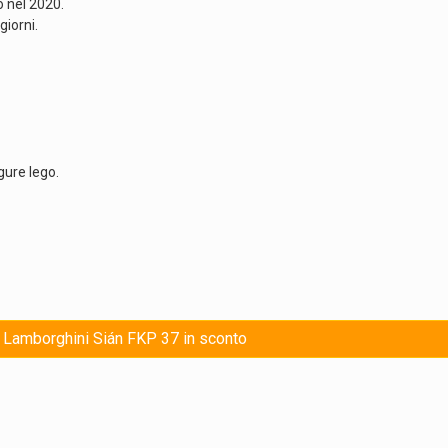
o nel 2020.
giorni.
gure lego.
i Lamborghini Sián FKP 37 in sconto