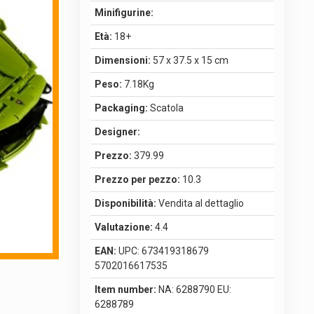
Minifigurine:
Età:
18+
Dimensioni:
57 x 37.5 x 15 cm
Peso:
7.18Kg
Packaging:
Scatola
Designer:
Prezzo:
379.99
Prezzo per pezzo:
10.3
Disponibilità:
Vendita al dettaglio
Valutazione:
4.4
EAN:
UPC: 673419318679
5702016617535
Item number:
NA: 6288790 EU:
6288789