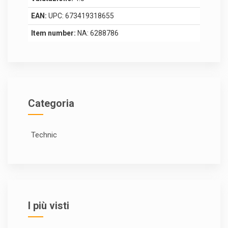
EAN:
UPC: 673419318655
Item number:
NA: 6288786
Categoria
Technic
I più visti