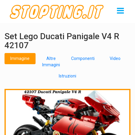
Set Lego Ducati Panigale V4 R
42107
Immagine
Altre
Componenti
Video
Immagini
Istruzioni