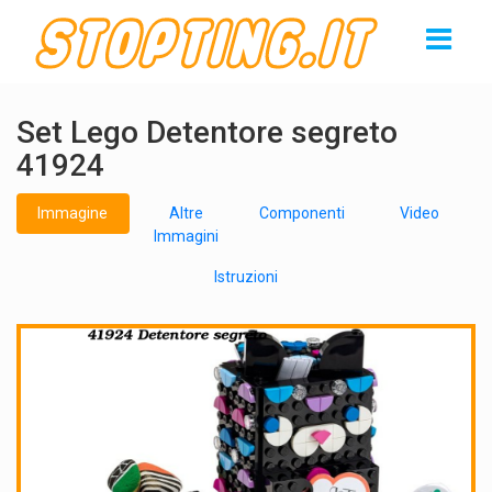
Set Lego Detentore segreto
41924
Immagine
Altre
Componenti
Video
Immagini
Istruzioni