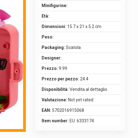
Minifigurine:
Età:
Dimensioni:
15.7 x 21 x 5.2 cm
Peso:
Packaging:
Scatola
Designer:
Prezzo:
9.99
Prezzo per pezzo:
24.4
Disponibilità:
Vendita al dettaglio
Valutazione:
Not yet rated
EAN:
5702016915068
Item number:
EU: 6333174