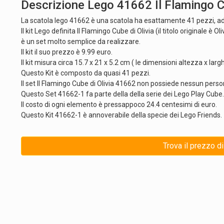
Descrizione Lego 41662 Il Flamingo Cu
La scatola lego 41662 è una scatola ha esattamente 41 pezzi, 
Il kit Lego definita Il Flamingo Cube di Olivia (il titolo originale è
è un set molto semplice da realizzare.
Il kit il suo prezzo è 9.99 euro.
Il kit misura circa 15.7 x 21 x 5.2 cm ( le dimensioni altezza x lar
Questo Kit è composto da quasi 41 pezzi.
Il set Il Flamingo Cube di Olivia 41662 non possiede nessun perso
Questo Set 41662-1 fa parte della della serie dei Lego Play Cube.
Il costo di ogni elemento è pressappoco 24.4 centesimi di euro.
Questo Kit 41662-1 è annoverabile della specie dei Lego Friends.
Trova il prezzo di