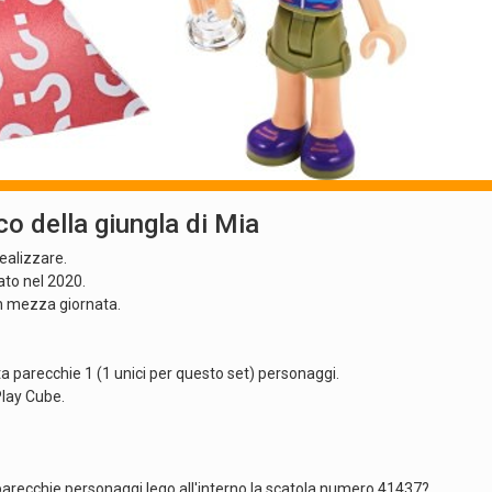
o della giungla di Mia
ealizzare.
eato nel 2020.
in mezza giornata.
a parecchie 1 (1 unici per questo set) personaggi.
Play Cube.
 parecchie personaggi lego all'interno la scatola numero 41437?