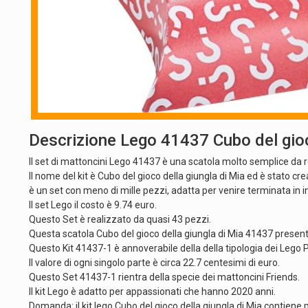
Descrizione Lego 41437 Cubo del gioc
Il set di mattoncini Lego 41437 è una scatola molto semplice da r
Il nome del kit è Cubo del gioco della giungla di Mia ed è stato cr
è un set con meno di mille pezzi, adatta per venire terminata in 
Il set Lego il costo è 9.74 euro.
Questo Set è realizzato da quasi 43 pezzi.
Questa scatola Cubo del gioco della giungla di Mia 41437 present
Questo Kit 41437-1 è annoverabile della della tipologia dei Lego 
Il valore di ogni singolo parte è circa 22.7 centesimi di euro.
Questo Set 41437-1 rientra della specie dei mattoncini Friends.
Il kit Lego è adatto per appassionati che hanno 2020 anni.
Domanda: il kit lego Cubo del gioco della giungla di Mia contiene