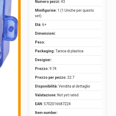
Numero pezzi:
43
Minifigurine:
1 (1 Uniche per questo
set)
Età:
6+
Dimensioni:
Peso:
Packaging:
Tanica di plastica
Designer:
Prezzo:
9.74
Prezzo per pezzo:
22.7
Disponibilità:
Vendita al dettaglio
Valutazione:
Not yet rated
EAN:
5702016687224
Item number: