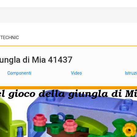
TECHNIC
iungla di Mia 41437
Componenti
Video
Istruz