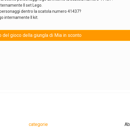
internamente Il set Lego.
me personaggi dentro la scatola numero 41437?
go internamente Il kit.
o del gioco della giungla di Mia in sconto
categorie
Ab