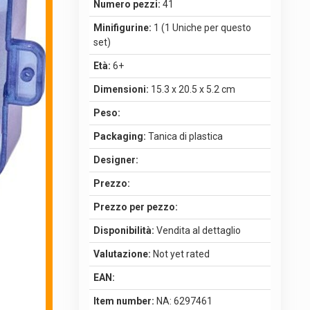
Numero pezzi:
41
Minifigurine:
1 (1 Uniche per questo
set)
Età:
6+
Dimensioni:
15.3 x 20.5 x 5.2 cm
Peso:
Packaging:
Tanica di plastica
Designer:
Prezzo:
Prezzo per pezzo:
Disponibilità:
Vendita al dettaglio
Valutazione:
Not yet rated
EAN:
Item number:
NA: 6297461