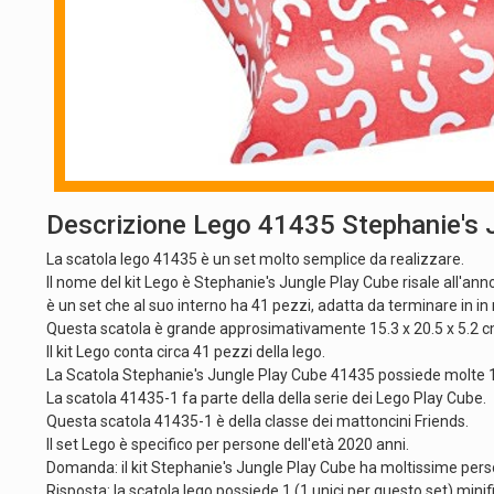
Descrizione Lego 41435 Stephanie's 
La scatola lego 41435 è un set molto semplice da realizzare.
Il nome del kit Lego è Stephanie's Jungle Play Cube risale all'ann
è un set che al suo interno ha 41 pezzi, adatta da terminare in i
Questa scatola è grande approsimativamente 15.3 x 20.5 x 5.2 cm 
Il kit Lego conta circa 41 pezzi della lego.
La Scatola Stephanie's Jungle Play Cube 41435 possiede molte 1 (
La scatola 41435-1 fa parte della della serie dei Lego Play Cube.
Questa scatola 41435-1 è della classe dei mattoncini Friends.
Il set Lego è specifico per persone dell'età 2020 anni.
Domanda: il kit Stephanie's Jungle Play Cube ha moltissime perso
Risposta: la scatola lego possiede 1 (1 unici per questo set) mini