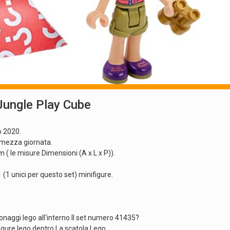
Jungle Play Cube
o 2020.
n mezza giornata.
( le misure Dimensioni (A x L x P)).
1 unici per questo set) minifigure.
naggi lego all'interno Il set numero 41435?
figure lego dentro La scatola Lego.