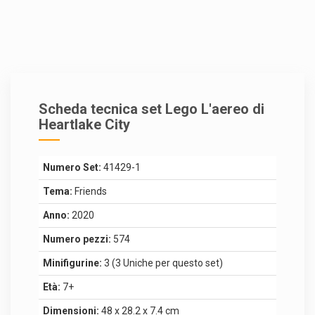
Scheda tecnica set Lego L'aereo di
Heartlake City
Numero Set:
41429-1
Tema:
Friends
Anno:
2020
Numero pezzi:
574
Minifigurine:
3 (3 Uniche per questo set)
Età:
7+
Dimensioni:
48 x 28.2 x 7.4 cm