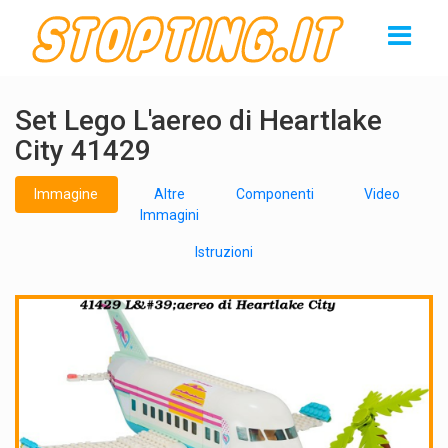
Set Lego L'aereo di Heartlake
City 41429
Immagine
Altre
Componenti
Video
Immagini
Istruzioni