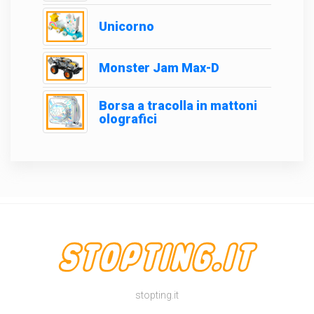
Unicorno
Monster Jam Max-D
Borsa a tracolla in mattoni
olografici
stopting.it