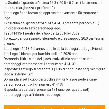
La Scatola è grande all'incirca 15.3 x 20.5 x 5.2 cm ( le dimensioni
altezza x larghezza x profondità).
Il set Lego è realizzato da approssimativamente 50 mattoncini
lego.
Il kit Il cubo dei giochi estivi di Mia 41413 presenta parecchie 1 (1
unici per questo set) personaggi lego.
Il set 41413-1 rientra della tipo dei Lego Play Cube.
Il prezzo per ogni singolo elemento è pressappoco 20.0 centesimi
di euro.
Il set Lego 41413-1 è annoverabile della tipologia dei Lego Friends.
Il kit Lego è idoneo per bambini dell'età 2020 anni.
Domanda: il kit Il cubo dei giochi estivi di Mia ha moltissime
personaggi internamente Il set numero 41413?
Risposta: il set lego si presenta 1 (1 unici per questo set) minifigure
lego all'interno Il kit.
Domanda: il set Il cubo dei giochi estivi di Mia possiede alcune
personaggi dentro Il kit numero 41413?
Risposta: la scatola si presenta 1 (1 unici per questo set)
personaggi lego all'interno Il set Lego.