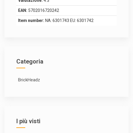
Valutazione:
4.3
EAN:
5702016720242
Item number:
NA: 6301743 EU: 6301742
Categoria
BrickHeadz
I più visti