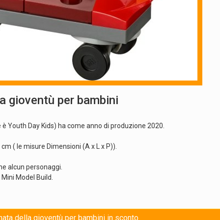
a gioventù per bambini
inale è Youth Day Kids) ha come anno di produzione 2020.
 ( le misure Dimensioni (A x L x P)).
ene alcun personaggi.
 Mini Model Build.
rnata della gioventù per bambini in sconto