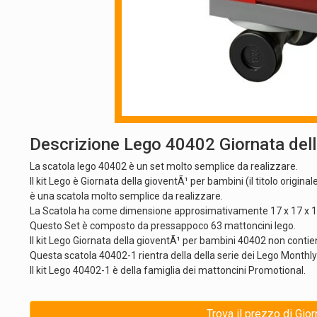
Descrizione Lego 40402 Giornata dell
La scatola lego 40402 è un set molto semplice da realizzare.
Il kit Lego è Giornata della gioventÃ¹ per bambini (il titolo orig
è una scatola molto semplice da realizzare.
La Scatola ha come dimensione approsimativamente 17 x 17 x 1 cm
Questo Set è composto da pressappoco 63 mattoncini lego.
Il kit Lego Giornata della gioventÃ¹ per bambini 40402 non conti
Questa scatola 40402-1 rientra della della serie dei Lego Monthly
Il kit Lego 40402-1 è della famiglia dei mattoncini Promotional.
Trova il prezzo di Gio