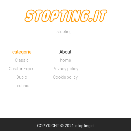
stopting.it
categorie
About
Classic
home
Creator Expert
Privacy policy
Duplo
Cookie policy
Technic
COPYRIGHT © 2021
stopting.it