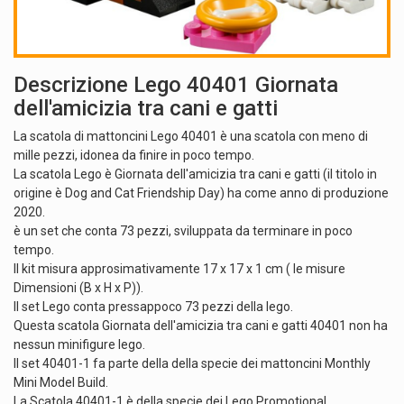
Descrizione Lego 40401 Giornata
dell'amicizia tra cani e gatti
La scatola di mattoncini Lego 40401 è una scatola con meno di
mille pezzi, idonea da finire in poco tempo.
La scatola Lego è Giornata dell'amicizia tra cani e gatti (il titolo in
origine è Dog and Cat Friendship Day) ha come anno di produzione
2020.
è un set che conta 73 pezzi, sviluppata da terminare in poco
tempo.
Il kit misura approsimativamente 17 x 17 x 1 cm ( le misure
Dimensioni (B x H x P)).
Il set Lego conta pressappoco 73 pezzi della lego.
Questa scatola Giornata dell'amicizia tra cani e gatti 40401 non ha
nessun minifigure lego.
Il set 40401-1 fa parte della della specie dei mattoncini Monthly
Mini Model Build.
La Scatola 40401-1 è della specie dei Lego Promotional.