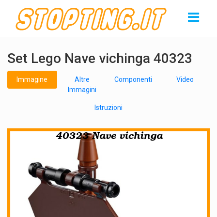
Set Lego Nave vichinga 40323
Immagine
Altre
Componenti
Video
Immagini
Istruzioni