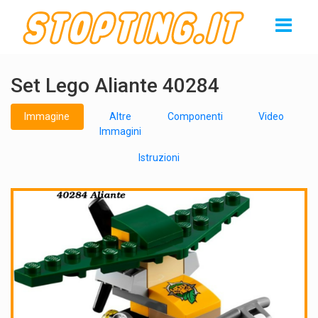
Set Lego Aliante 40284
Immagine
Altre
Componenti
Video
Immagini
Istruzioni