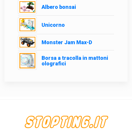
Albero bonsai
Unicorno
Monster Jam Max-D
Borsa a tracolla in mattoni
olografici