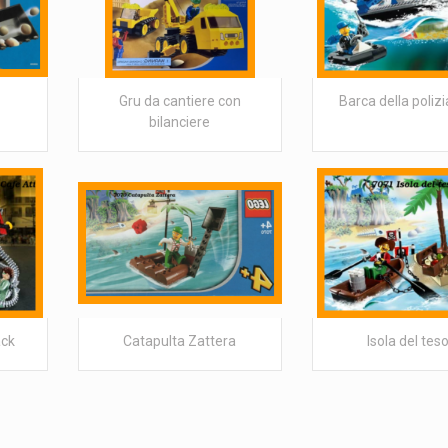
Gru da cantiere con
Barca della polizi
bilanciere
ack
Catapulta Zattera
Isola del tes