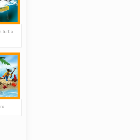
a turbo
oro