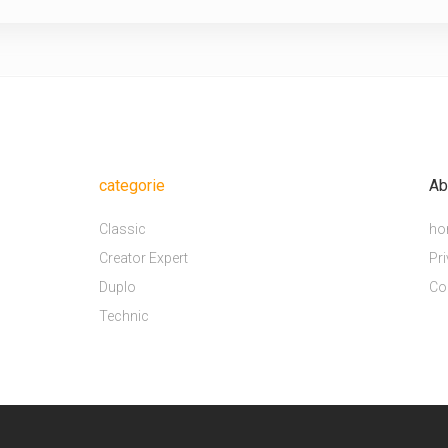
categorie
Ab
Classic
ho
Creator Expert
Pri
Duplo
Co
Technic