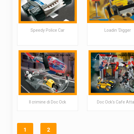
Speedy Police Car
Loadin 'Digger
Il crimine di Doc Ock
Doc Ock's Cafe Att
1
2