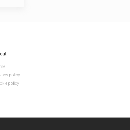
out
me
vacy policy
okie policy