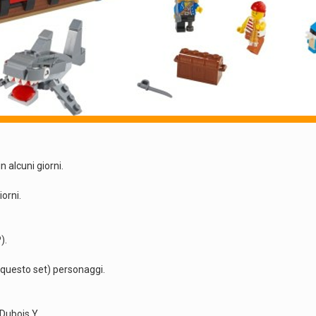
 alcuni giorni.
iorni.
).
 questo set) personaggi.
 Dubois Y.