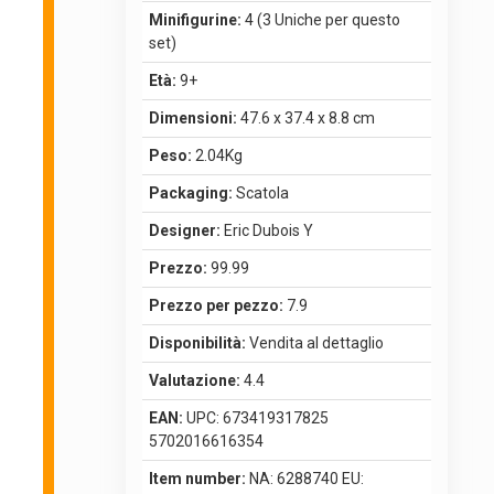
Minifigurine:
4 (3 Uniche per questo
set)
Età:
9+
Dimensioni:
47.6 x 37.4 x 8.8 cm
Peso:
2.04Kg
Packaging:
Scatola
Designer:
Eric Dubois Y
Prezzo:
99.99
Prezzo per pezzo:
7.9
Disponibilità:
Vendita al dettaglio
Valutazione:
4.4
EAN:
UPC: 673419317825
5702016616354
Item number:
NA: 6288740 EU: