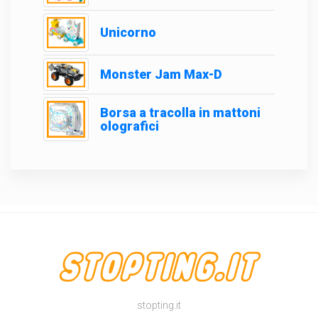
Unicorno
Monster Jam Max-D
Borsa a tracolla in mattoni
olografici
stopting.it