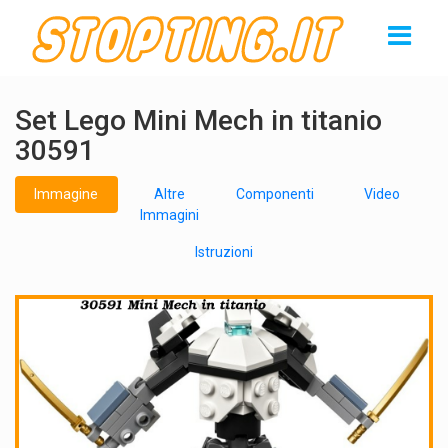
Set Lego Mini Mech in titanio
30591
Immagine
Altre
Componenti
Video
Immagini
Istruzioni