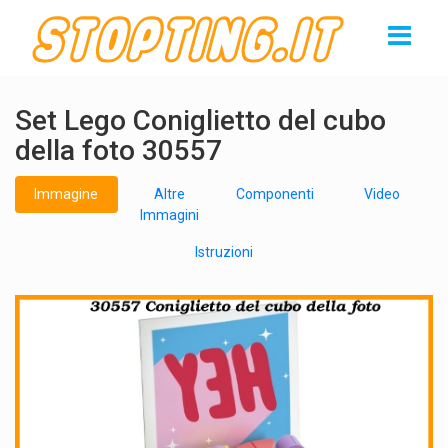
Set Lego Coniglietto del cubo
della foto 30557
Immagine
Altre
Componenti
Video
Immagini
Istruzioni