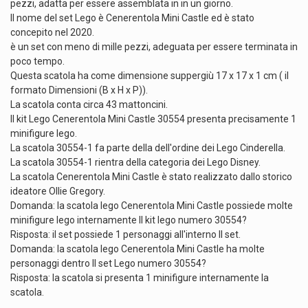
pezzi, adatta per essere assemblata in in un giorno.
Il nome del set Lego è Cenerentola Mini Castle ed è stato
concepito nel 2020.
è un set con meno di mille pezzi, adeguata per essere terminata in
poco tempo.
Questa scatola ha come dimensione suppergiù 17 x 17 x 1 cm ( il
formato Dimensioni (B x H x P)).
La scatola conta circa 43 mattoncini.
Il kit Lego Cenerentola Mini Castle 30554 presenta precisamente 1
minifigure lego.
La scatola 30554-1 fa parte della dell'ordine dei Lego Cinderella.
La scatola 30554-1 rientra della categoria dei Lego Disney.
La scatola Cenerentola Mini Castle è stato realizzato dallo storico
ideatore Ollie Gregory.
Domanda: la scatola lego Cenerentola Mini Castle possiede molte
minifigure lego internamente Il kit lego numero 30554?
Risposta: il set possiede 1 personaggi all'interno Il set.
Domanda: la scatola lego Cenerentola Mini Castle ha molte
personaggi dentro Il set Lego numero 30554?
Risposta: la scatola si presenta 1 minifigure internamente la
scatola.