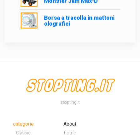
Monster Jam Max-D
Borsa a tracolla in mattoni
olografici
stopting.it
categorie
About
Classic
home