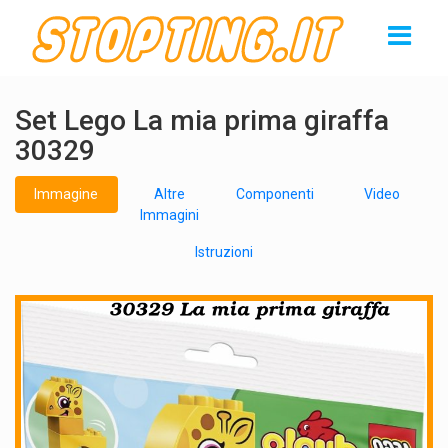
Set Lego La mia prima giraffa
30329
Immagine
Altre
Componenti
Video
Immagini
Istruzioni