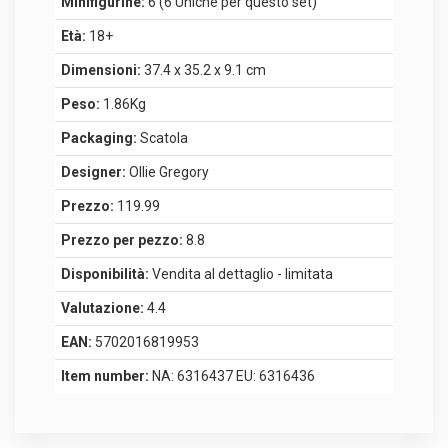
Minifigurine:
6 (6 Uniche per questo set)
Età:
18+
Dimensioni:
37.4 x 35.2 x 9.1 cm
Peso:
1.86Kg
Packaging:
Scatola
Designer:
Ollie Gregory
Prezzo:
119.99
Prezzo per pezzo:
8.8
Disponibilità:
Vendita al dettaglio - limitata
Valutazione:
4.4
EAN:
5702016819953
Item number:
NA: 6316437 EU: 6316436