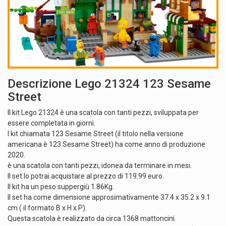
Descrizione Lego 21324 123 Sesame
Street
Il kit Lego 21324 è una scatola con tanti pezzi, sviluppata per
essere completata in giorni.
I kit chiamata 123 Sesame Street (il titolo nella versione
americana è 123 Sesame Street) ha come anno di produzione
2020.
è una scatola con tanti pezzi, idonea da terminare in mesi.
Il set lo potrai acquistare al prezzo di 119.99 euro.
Il kit ha un peso suppergiù 1.86Kg.
Il set ha come dimensione approsimativamente 37.4 x 35.2 x 9.1
cm ( il formato B x H x P).
Questa scatola è realizzato da circa 1368 mattoncini.