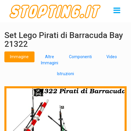
Set Lego Pirati di Barracuda Bay
21322
Immagine
Altre
Componenti
Video
Immagini
Istruzioni