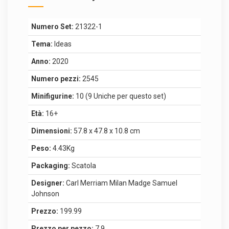
Numero Set:
21322-1
Tema:
Ideas
Anno:
2020
Numero pezzi:
2545
Minifigurine:
10 (9 Uniche per questo set)
Età:
16+
Dimensioni:
57.8 x 47.8 x 10.8 cm
Peso:
4.43Kg
Packaging:
Scatola
Designer:
Carl Merriam Milan Madge Samuel
Johnson
Prezzo:
199.99
Prezzo per pezzo:
7.9