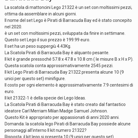
La scatola di mattoncini Lego 21322 è un set con moltissimi pezzi,
ottima da assemblare in alcuni giorni.
Il nome del set Lego è Pirati di Barracuda Bay ed è stato concepito
nel 2020.
è un set con moltissimi pezzi, sviluppata da finire in settimane.
Questo set Lego il suo prezzo è 199.99 euro.
Il set ha un peso suppergiù 4.43Kg.
La Scatola Pirati di Barracuda Bay è alquanto pesante.
Il kit è grande pressoché 57.8 x 47.8 x 10.8 cm ( le misure B x H x P).
Questa scatola conta approssimativamente 2545 pezzi.
Il kit Lego Pirati di Barracuda Bay 21322 presenta alcune 10 (9
unici per questo set) minifigure.
Il costo per ogni elemento è approssimativamente 7.9 centesimi di
euro.
Il kit 21322-1 è della specie dei Lego Ideas.
La Scatola Pirati di Barracuda Bay è stato creato dal fantastico
ideatore Carl Merriam Milan Madge Samuel Johnson.
Questo Kit è appropriato per appassionati di anni 2020 anni.
Domanda: la scatola lego Pirati di Barracuda Bay possiede alcune
personaggi all'interno Il kit numero 21322?
Risposta: il kit lego si presenta 10 (9 unici per questo set)