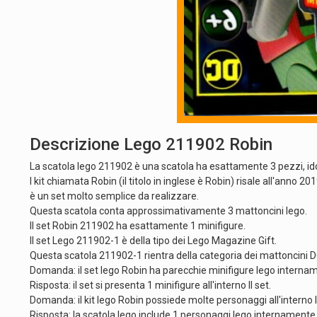
Descrizione Lego 211902 Robin
La scatola lego 211902 è una scatola ha esattamente 3 pezzi, id
I kit chiamata Robin (il titolo in inglese è Robin) risale all'anno 201
è un set molto semplice da realizzare.
Questa scatola conta approssimativamente 3 mattoncini lego.
Il set Robin 211902 ha esattamente 1 minifigure.
Il set Lego 211902-1 è della tipo dei Lego Magazine Gift.
Questa scatola 211902-1 rientra della categoria dei mattoncini
Domanda: il set lego Robin ha parecchie minifigure lego intern
Risposta: il set si presenta 1 minifigure all'interno Il set.
Domanda: il kit lego Robin possiede molte personaggi all'intern
Risposta: la scatola lego include 1 personaggi lego internamente Il