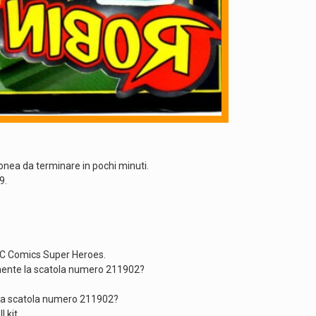
onea da terminare in pochi minuti.
9.
 DC Comics Super Heroes.
amente la scatola numero 211902?
o la scatola numero 211902?
 kit.