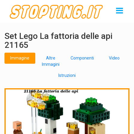
Set Lego La fattoria delle api
21165
Immagine
Altre
Componenti
Video
Immagini
Istruzioni