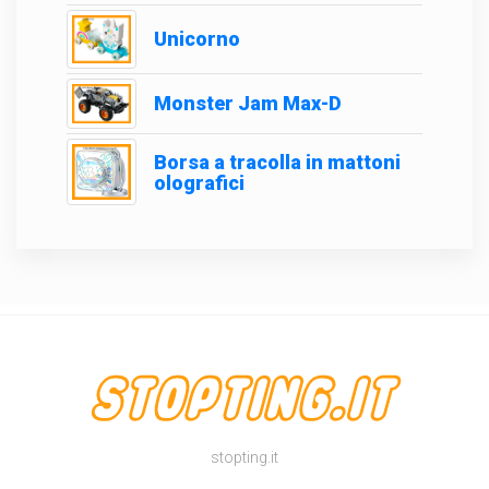
Unicorno
Monster Jam Max-D
Borsa a tracolla in mattoni
olografici
stopting.it