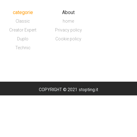
categorie
About
Classic
home
Creator Expert
Privacy policy
Duplo
Cookie policy
Technic
COPYRIGHT © 2021
stopting.it