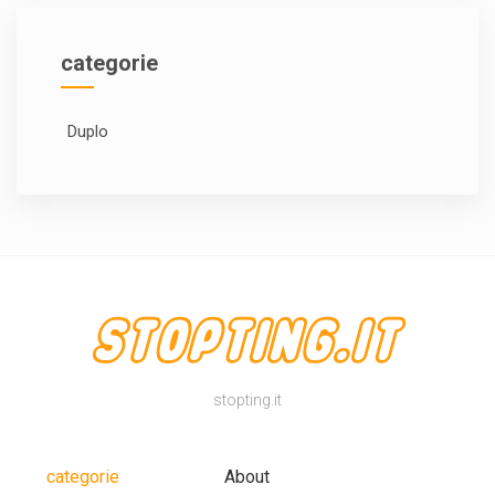
categorie
Duplo
stopting.it
categorie
About