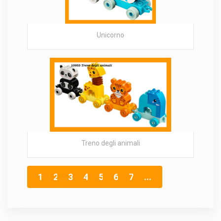
Unicorno
Treno degli animali
1
2
3
4
5
6
7
...