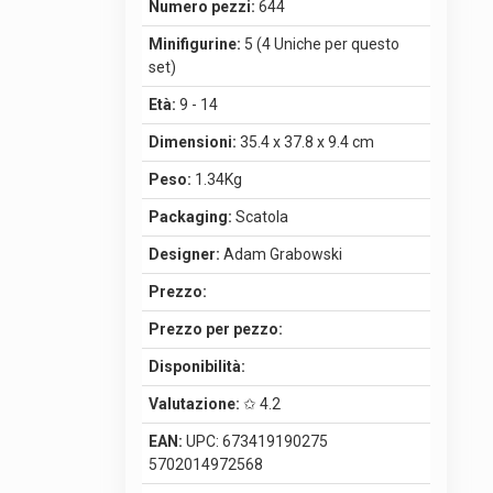
Numero pezzi:
644
Minifigurine:
5 (4 Uniche per questo
set)
Età:
9 - 14
Dimensioni:
35.4 x 37.8 x 9.4 cm
Peso:
1.34Kg
Packaging:
Scatola
Designer:
Adam Grabowski
Prezzo:
Prezzo per pezzo:
Disponibilità:
Valutazione:
✩ 4.2
EAN:
UPC: 673419190275
5702014972568