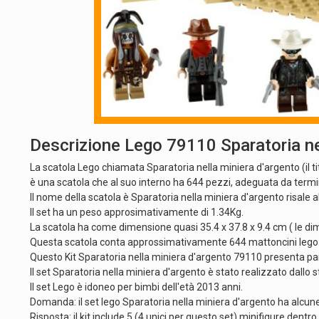
Descrizione Lego 79110 Sparatoria ne
La scatola Lego chiamata Sparatoria nella miniera d'argento (il t
è una scatola che al suo interno ha 644 pezzi, adeguata da term
Il nome della scatola è Sparatoria nella miniera d'argento risale a
Il set ha un peso approsimativamente di 1.34Kg.
La scatola ha come dimensione quasi 35.4 x 37.8 x 9.4 cm ( le dim
Questa scatola conta approssimativamente 644 mattoncini lego
Questo Kit Sparatoria nella miniera d'argento 79110 presenta pare
Il set Sparatoria nella miniera d'argento è stato realizzato dall
Il set Lego è idoneo per bimbi dell'età 2013 anni.
Domanda: il set lego Sparatoria nella miniera d'argento ha alcune
Risposta: il kit include 5 (4 unici per questo set) minifigure dentr