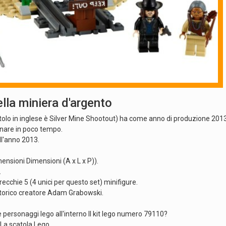
lla miniera d'argento
itolo in inglese è Silver Mine Shootout) ha come anno di produzione 2013
inare in poco tempo.
ll'anno 2013.
ensioni Dimensioni (A x L x P)).
.
cchie 5 (4 unici per questo set) minifigure.
o storico creatore Adam Grabowski.
 personaggi lego all'interno Il kit lego numero 79110?
o La scatola Lego.