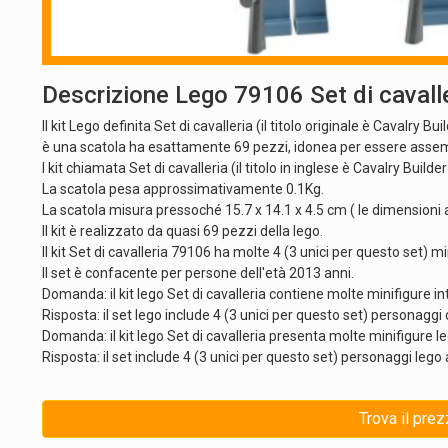
Descrizione Lego 79106 Set di cavall
Il kit Lego definita Set di cavalleria (il titolo originale è Cavalry B
è una scatola ha esattamente 69 pezzi, idonea per essere assemb
I kit chiamata Set di cavalleria (il titolo in inglese è Cavalry Bui
La scatola pesa approssimativamente 0.1Kg.
La scatola misura pressoché 15.7 x 14.1 x 4.5 cm ( le dimensioni 
Il kit è realizzato da quasi 69 pezzi della lego.
Il kit Set di cavalleria 79106 ha molte 4 (3 unici per questo set) mi
Il set è confacente per persone dell'età 2013 anni.
Domanda: il kit lego Set di cavalleria contiene molte minifigure 
Risposta: il set lego include 4 (3 unici per questo set) personaggi de
Domanda: il kit lego Set di cavalleria presenta molte minifigure
Risposta: il set include 4 (3 unici per questo set) personaggi lego al
Trova il prez