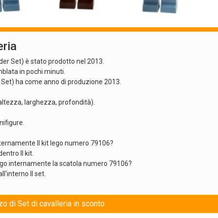
eria
uilder Set) è stato prodotto nel 2013.
lata in pochi minuti.
lder Set) ha come anno di produzione 2013.
altezza, larghezza, profondità).
nifigure.
internamente Il kit lego numero 79106?
ntro Il kit.
 lego internamente la scatola numero 79106?
l'interno Il set.
zo di Set di cavalleria in sconto