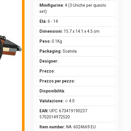
Minifigurine:
4 (3 Uniche per questo
set)
Età:
6 - 14
Dimensioni:
15.7 x 14.1 x 4.5 cm
Peso:
0.1Kg
Packaging:
Scatola
Designer:
Prezzo:
Prezzo per pezzo:
Disponibilità:
Valutazione:
✩ 4.0
EAN:
UPC: 673419190237
5702014972520
Item number:
NA: 6024669 EU: