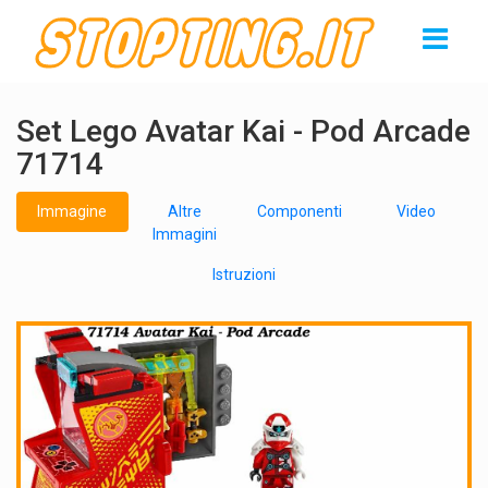
Set Lego Avatar Kai - Pod Arcade
71714
Immagine
Altre
Componenti
Video
Immagini
Istruzioni