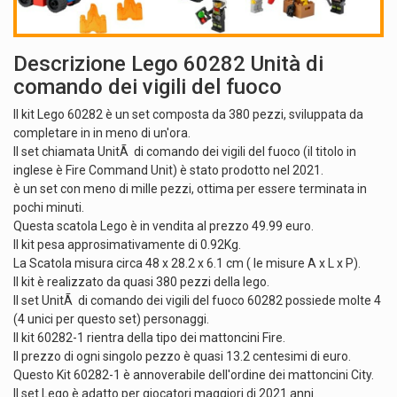
Descrizione Lego 60282 Unità di
comando dei vigili del fuoco
Il kit Lego 60282 è un set composta da 380 pezzi, sviluppata da
completare in in meno di un'ora.
Il set chiamata UnitÃ di comando dei vigili del fuoco (il titolo in
inglese è Fire Command Unit) è stato prodotto nel 2021.
è un set con meno di mille pezzi, ottima per essere terminata in
pochi minuti.
Questa scatola Lego è in vendita al prezzo 49.99 euro.
Il kit pesa approsimativamente di 0.92Kg.
La Scatola misura circa 48 x 28.2 x 6.1 cm ( le misure A x L x P).
Il kit è realizzato da quasi 380 pezzi della lego.
Il set UnitÃ di comando dei vigili del fuoco 60282 possiede molte 4
(4 unici per questo set) personaggi.
Il kit 60282-1 rientra della tipo dei mattoncini Fire.
Il prezzo di ogni singolo pezzo è quasi 13.2 centesimi di euro.
Questo Kit 60282-1 è annoverabile dell'ordine dei mattoncini City.
Il set Lego è adatto per giocatori maggiori di 2021 anni.