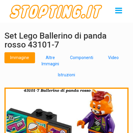
Set Lego Ballerino di panda
rosso 43101-7
Immagine
Altre
Componenti
Video
Immagini
Istruzioni