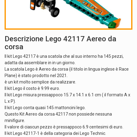
Descrizione Lego 42117 Aereo da
corsa
Il kit Lego 42117 è una scatola che al suo interno ha 145 pezzi,
adatta da assemblare in in un giorno.
La scatola Lego è Aereo da corsa (il titolo in lingua inglese è Race
Plane) è stato prodotto nel 2021.
è un kit molto semplice da realizzare.
Il kit Lego il costo è 9.99 euro.
Il kit Lego misura pressappoco 15.7 x 14.1 x 6.1 cm ( il formato A x
L x P).
Il kit Lego conta quasi 145 mattoncini lego.
Questo Kit Aereo da corsa 42117 non possiede nessuna
minifigure.
Il valore di ciascun pezzo è pressappoco 6.9 centesimi di euro.
Il kit Lego 42117-1 è della categoria dei Lego Technic.