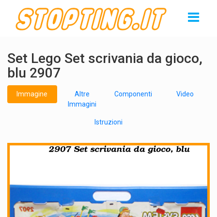
Set Lego Set scrivania da gioco,
blu 2907
Immagine
Altre
Componenti
Video
Immagini
Istruzioni