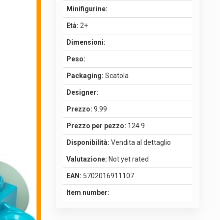
Minifigurine:
Età:
2+
Dimensioni:
Peso:
Packaging:
Scatola
Designer:
Prezzo:
9.99
Prezzo per pezzo:
124.9
Disponibilità:
Vendita al dettaglio
Valutazione:
Not yet rated
EAN:
5702016911107
Item number: