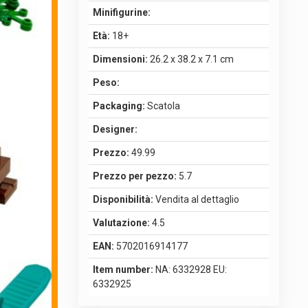
Minifigurine:
Età:
18+
Dimensioni:
26.2 x 38.2 x 7.1 cm
Peso:
Packaging:
Scatola
Designer:
Prezzo:
49.99
Prezzo per pezzo:
5.7
Disponibilità:
Vendita al dettaglio
Valutazione:
4.5
EAN:
5702016914177
Item number:
NA: 6332928 EU:
6332925