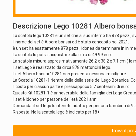
Descrizione Lego 10281 Albero bonsa
La scatola lego 10281 è un set che al suo interno ha 878 pezzi, s
Il nome del set è Albero bonsai ed è stato concepito nel 2021.
è un set ha esattamente 878 pezzi, idonea da terminare in in me
La scatola lo potrai acquistare alla cifra di 49.99 euro.
La scatola misura approsimativamente 26.2 x 38.2 x 7.1 cm ( le m
Il set Lego è realizzato da circa 878 mattoncini lego.
Il set Albero bonsai 10281 non presenta nessuna minifigure.
La Scatola 10281-1 rientra della della serie dei Lego Botanical Col
Il costo per ciascun parte è pressappoco 5.7 centesimi di euro.
Questo Kit 10281-1 è annoverabile della famiglia dei Lego Creato
Il set è idoneo per persone dell'età 2021 anni.
Domanda: il set lego lo ritenete adatto per per una bambina di 9 
Risposta: No la scatola lego è indicato per 18+
Trova il pr