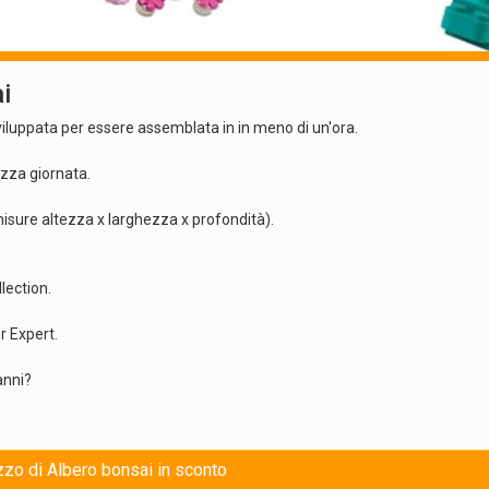
i
viluppata per essere assemblata in in meno di un'ora.
zza giornata.
isure altezza x larghezza x profondità).
lection.
r Expert.
anni?
ezzo di Albero bonsai in sconto